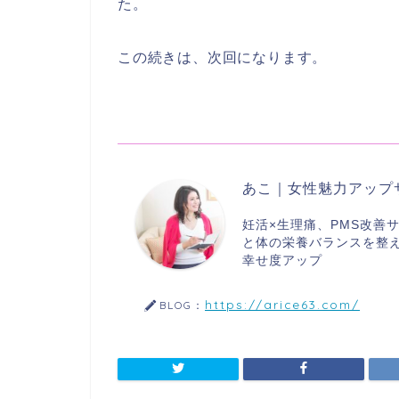
た。
この続きは、次回になります。
あこ｜女性魅力アップ
妊活×生理痛、PMS改善
と体の栄養バランスを整
幸せ度アップ
https://arice63.com/
BLOG：