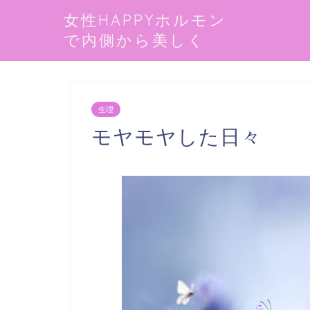
女性HAPPYホルモン
で内側から美しく
生理
モヤモヤした日々