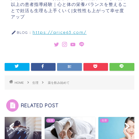
以上の患者指導経験｜心と体の栄養バランスを整えるこ
とで妊活も生理も上手くいく|女性性も上がって幸せ度
アップ
https://arice63.com/
BLOG：
HOME
生理
薬を飲み始めて
RELATED POST
生理
生理