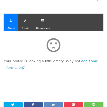
person
create
comment
About
Posts
Comments
sentiment_dissatisfied
Your profile is looking a little empty. Why not
add some
information
?